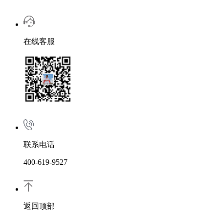
在线客服
联系电话
400-619-9527
返回顶部