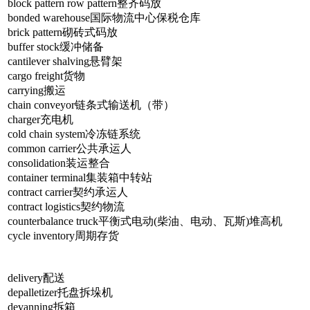
block pattern row pattern整齐码放
bonded warehouse国际物流中心保税仓库
brick pattern砌砖式码放
buffer stock缓冲储备
cantilever shalving悬臂架
cargo freight货物
carrying搬运
chain conveyor链条式输送机（带）
charger充电机
cold chain system冷冻链系统
common carrier公共承运人
consolidation装运整合
container terminal集装箱中转站
contract carrier契约承运人
contract logistics契约物流
counterbalance truck平衡式电动(柴油、电动、瓦斯)堆高机
cycle inventory周期存货
delivery配送
depalletizer托盘拆垛机
devanning拆箱