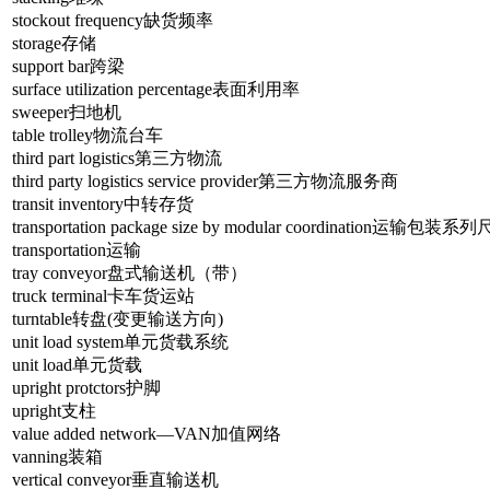
stockout frequency缺货频率
storage存储
support bar跨梁
surface utilization percentage表面利用率
sweeper扫地机
table trolley物流台车
third part logistics第三方物流
third party logistics service provider第三方物流服务商
transit inventory中转存货
transportation package size by modular coordination运输包装系
transportation运输
tray conveyor盘式输送机（带）
truck terminal卡车货运站
turntable转盘(变更输送方向)
unit load system单元货载系统
unit load单元货载
upright protctors护脚
upright支柱
value added network—VAN加值网络
vanning装箱
vertical conveyor垂直输送机