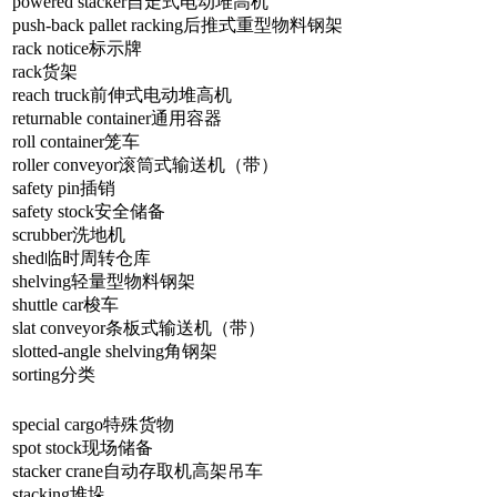
powered stacker自走式电动堆高机
push-back pallet racking后推式重型物料钢架
rack notice标示牌
rack货架
reach truck前伸式电动堆高机
returnable container通用容器
roll container笼车
roller conveyor滚筒式输送机（带）
safety pin插销
safety stock安全储备
scrubber洗地机
shed临时周转仓库
shelving轻量型物料钢架
shuttle car梭车
slat conveyor条板式输送机（带）
slotted-angle shelving角钢架
sorting分类
special cargo特殊货物
spot stock现场储备
stacker crane自动存取机高架吊车
stacking堆垛