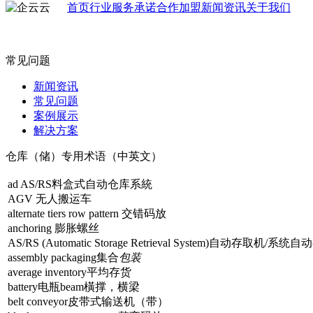
首页
行业
服务承诺
合作加盟
新闻资讯
关于我们
常见问题
新闻资讯
常见问题
案例展示
解决方案
仓库（储）专用术语（中英文）
ad AS/RS料盒式自动仓库系統
AGV 无人搬运车
alternate tiers row pattern 交错码放
anchoring 膨胀螺丝
AS/RS (Automatic Storage Retrieval System)自动
assembly packaging集合
包装
average inventory平均存货
battery电瓶beam橫撑，横梁
belt conveyor皮带式输送机（带）