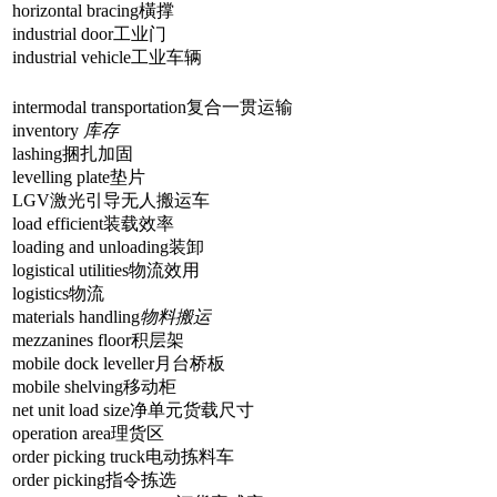
horizontal bracing橫撑
industrial door工业门
industrial vehicle工业车辆
intermodal transportation复合一贯运输
inventory
库存
lashing捆扎加固
levelling plate垫片
LGV激光引导无人搬运车
load efficient装载效率
loading and unloading装卸
logistical utilities物流效用
logistics物流
materials handling
物料搬运
mezzanines floor积层架
mobile dock leveller月台桥板
mobile shelving移动柜
net unit load size净单元货载尺寸
operation area理货区
order picking truck电动拣料车
order picking指令拣选