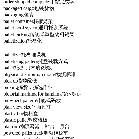
order shipped complete订货完成率
packaged cargo包装货物
packaging包装
pallet container栈板笼架
pallet pool system通用托盘系统
pallet racking传统式重型物料钢架
palletization托盘化
palletizer托盘堆垛机
palletizing pattern托盘装载方式
pallet托盘，(木质)栈板
physical distribution model物流标准
pick up货物聚集
picking拣货，拣选作业
pictorial marking for handling货运标识
pinwheel pattern针轮式码放
plan view size平面尺寸
plastic bin物料盒
plastic pallet塑胶栈板
platform物流容器，站台，月台
powered pallet truck电动拖板车