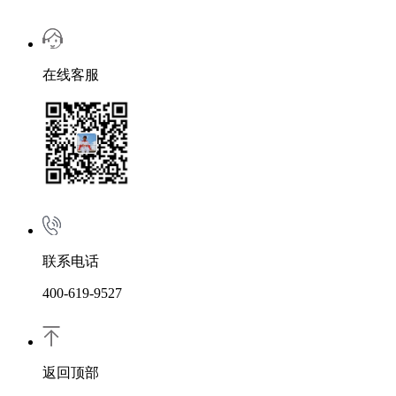
在线客服
联系电话
400-619-9527
返回顶部