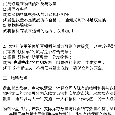
(1)清点送来物料的种类与数量；
(2)填写收料单；
(3)检验物料规格是否与订购规格相符；
(4)发生数量不足或品质不合格时，通知采购部补足或更换；
(5)签
物料验收
单；
(6)将物料存放在适当的地方，以备领用。
2、发料 使用单位填写
领料
单后方可到仓库提货，
仓库管理
员
(1)审查“领料单”的填写是否符合规章；
(2)根据“领料单”所填数量，分发物料；
(3)按“
先进先出
”的原则发料，以防物料变质，造成损失；
(4)非
仓库管理员
，不得任意进出仓库，确保仓库的安全。
三、物料盘点
盘点就是盘存、点货或清查，计算仓库内现有的物料种类与数
物料盘点的方法可分为永续盘点法和实地盘点法。永续盘点法
数量，通常以两人一组实施，一人在物料上作标签，另一人点
物料经盘点后，若发生实际库存数量与账面结存数量不符，除
1、实际库存数量大于账面结存数量时，凡对有物无账的物料