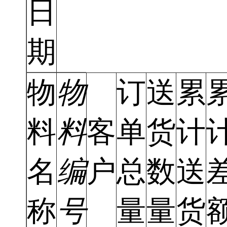
日
期
物
物
订
送
累
料
料
客
单
货
计
名
编
户
总
数
送
称
号
量
量
货