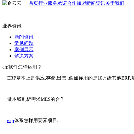
首页
行业
服务承诺
合作加盟
新闻资讯
关于我们
业界资讯
新闻资讯
常见问题
案例展示
解决方案
erp软件怎样运用？
ERP基本上是供应,存储,出售 ,假如你用的是10万级其他ERP
做本钱剖析需求MES的合作
erp
体系怎样用要素项目: