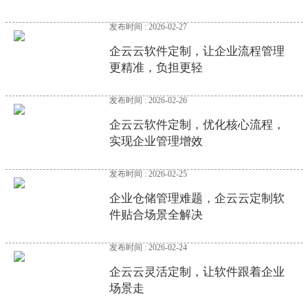
发布时间 : 2026-02-27
企云云软件定制，让企业流程管理
更精准，负担更轻
发布时间 : 2026-02-26
企云云软件定制，优化核心流程，
实现企业管理增效
发布时间 : 2026-02-25
企业仓储管理难题，企云云定制软
件贴合场景全解决
发布时间 : 2026-02-24
企云云灵活定制，让软件跟着企业
场景走