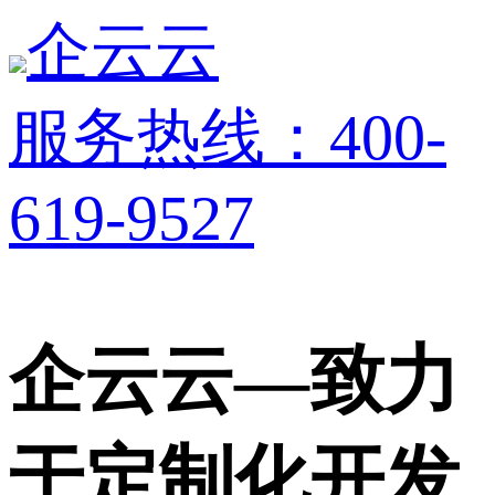
企云云
服务热线：400-
619-9527
企云云—致力
于定制化开发