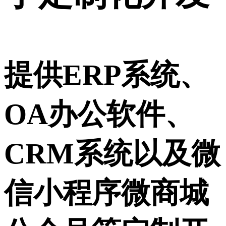
提供ERP系统、
OA办公软件、
CRM系统以及微
信小程序微商城