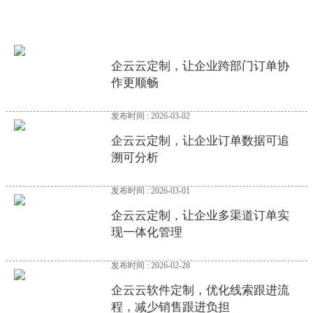
企云云定制，让企业跨部门订单协
作更顺畅
发布时间 : 2026-03-02
企云云定制，让企业订单数据可追
溯可分析
发布时间 : 2026-03-01
企云云定制，让企业多渠道订单实
现一体化管理
发布时间 : 2026-02-28
企云云软件定制，优化线索跟进流
程，减少销售跟进负担