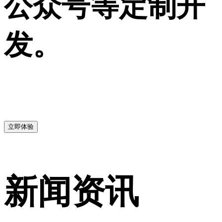
公众号等定制开
发。
立即体验
新闻资讯