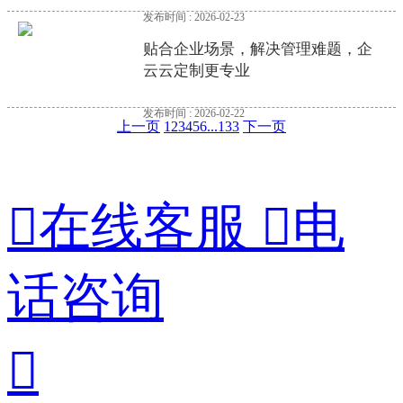
发布时间 : 2026-02-23
贴合企业场景，解决管理难题，企
云云定制更专业
发布时间 : 2026-02-22
上一页
1
2
3
4
5
6
...
133
下一页

在线客服

电
话咨询
